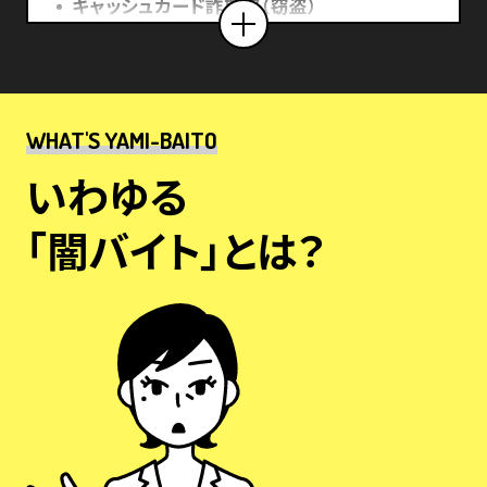
キャッシュカード詐欺盗（窃盗）
融資保証金詐欺
交際あっせん詐欺
金融商品詐欺
WHAT'S YAMI-BAITO
ギャンブル詐欺
いわゆる
その他の特殊詐欺
「闇バイト」とは？