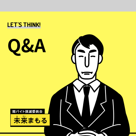
利用防止法違反
2年以下の拘禁刑若しくは
LET'S THINK!
300万円以下の罰金
若しくは併科
Q&A