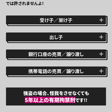
では許されませんよ！
受け子／架け子
「受け子」や「架け子」として、「お金をもらってくる」
「被害者に嘘の電
出し子
話をしてお金を騙し取る」等の行為をすれば刑法上、
詐欺罪に抵触
するおそれがあります。
「出し子」として被害者から騙し取った通帳、キャッシュカードを使用
銀行口座の売買／譲り渡し
して
被害者の口座からお金を引き出す行為をすれば刑法上、
窃盗
詐欺罪
罪に抵触するおそれがあります。
自分や他人名義のキャッシュカード、通帳を売買したり、譲り渡した
10年以下の拘禁刑
携帯電話の売買／譲り渡し
りすると
「犯罪収益移転防止法」に抵触するおそれがあります。
窃盗罪
自分や他人名義の携帯電話を売買したり、
譲り渡したりすると「携帯
10年以下の拘禁刑または
犯罪収益移転
50万円以下の罰金
電話不正利用防止法」に抵触するおそれがあり、
このほか、詐欺罪
強盗の場合、怪我をさせなくても
防止法違反
に問われることもあります。
5年以上の有期拘禁刑
です!!
1年以下の拘禁刑若しくは
携帯電話不正
100万円以下の罰金
若しくは併科