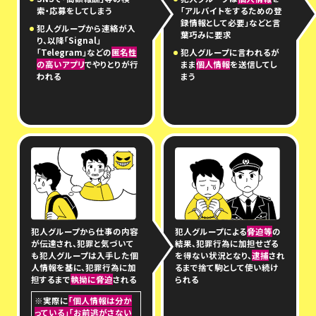
索・応募をしてしまう
「アルバイトをするための登
録情報として必要」などと言
犯人グループから連絡が入
葉巧みに要求
り、以降「Signal」
「Telegram」などの
匿名性
犯人グループに言われるが
の高いアプリ
でやりとりが行
まま
個人情報
を送信してし
われる
まう
犯人グループから仕事の内容
犯人グループによる
脅迫等
の
が伝達され、犯罪と気づいて
結果、犯罪行為に加担せざる
も犯人グループは入手した個
を得ない状況となり、
逮捕
され
人情報を基に、犯罪行為に加
るまで捨て駒として使い続け
担するまで
執拗に脅迫
される
られる
※実際に
「個人情報は分か
っている」
「お前逃がさない