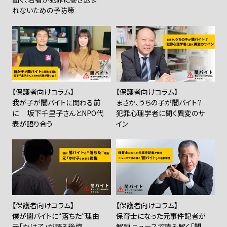
れないための予防策
【保護者向けコラム】
【保護者向けコラム】
我が子が闇バイトに関わる前
まさか、うちの子が闇バイト？
に 坂下千里子さんとNPO代
犯罪心理学者に聞く異変のサ
表が語り合う
イン
【保護者向けコラム】
【保護者向けコラム】
僕が闇バイトに“落ちた”理由
保育士になった元事件記者が
元「かけ子」が語る後悔
解説 ニュースで読み解く「闇