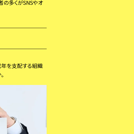
者の多くがSNSやオ
に
成年を支配する組織
。