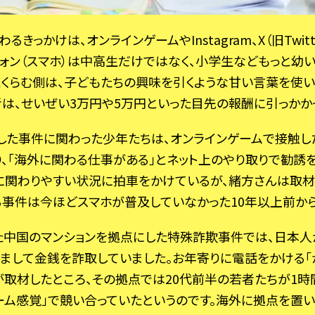
きっかけは、オンラインゲームやInstagram、X（旧Twitt
フォン（スマホ）は中高生だけではなく、小学生などもっと幼
たくらむ側は、子どもたちの興味を引くような甘い言葉を使い
は、せいぜい3万円や5万円といった目先の報酬に引っかか
した事件に関わった少年たちは、オンラインゲームで接触し
り、「海外に関わる仕事がある」とネット上のやり取りで勧誘
欺に関わりやすい状況に拍車をかけているが、緒方さんは取
事件は今ほどスマホが普及していなかった10年以上前から
した中国のマンションを拠点にした特殊詐欺事件では、日本
まして金銭を詐取していました。お年寄りに電話をかける「
が取材したところ、その拠点では20代前半の若者たちが1時
ーム感覚」で競い合っていたというのです。海外に拠点を置