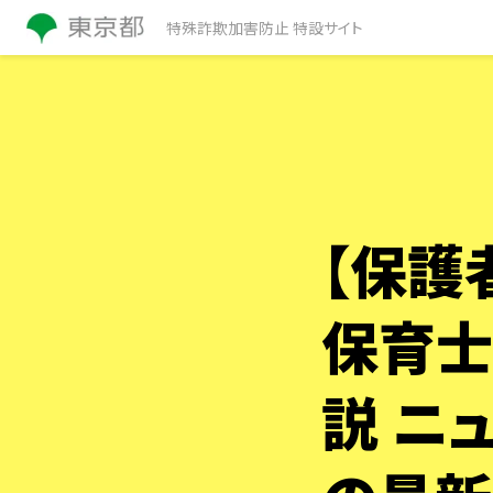
特殊詐欺加害防止 特設サイト
【保護
保育士
説 ニ