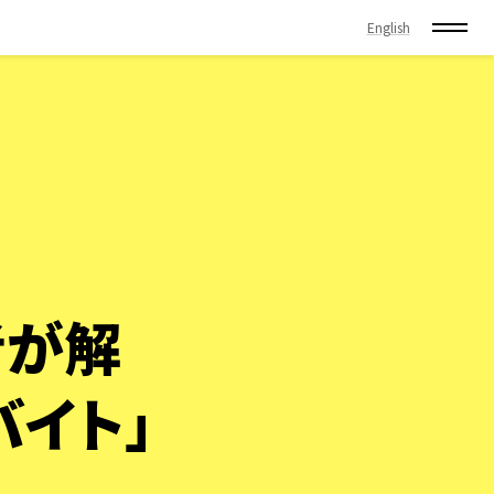
English
者が解
バイト」