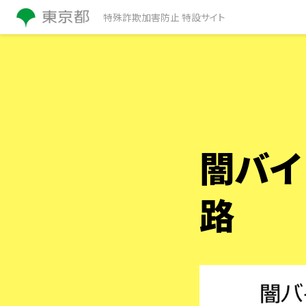
特殊詐欺加害防止 特設サイト
闇バ
路